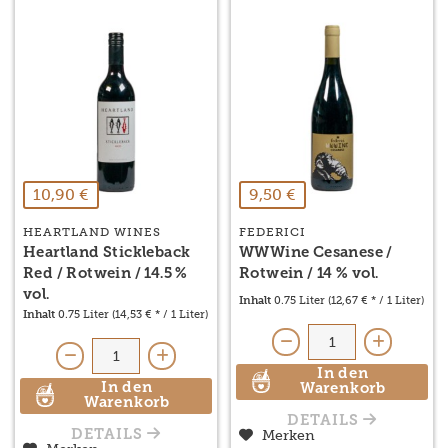
10,90 €
9,50 €
HEARTLAND WINES
FEDERICI
Heartland Stickleback
WWWine Cesanese /
Red / Rotwein / 14.5 %
Rotwein / 14 % vol.
vol.
Inhalt
0.75 Liter
(12,67 € * / 1 Liter)
Inhalt
0.75 Liter
(14,53 € * / 1 Liter)
In den
In den
Warenkorb
Warenkorb
DETAILS
Merken
DETAILS