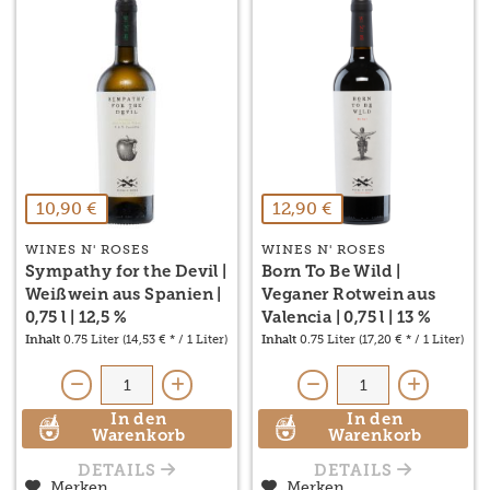
10,90 €
12,90 €
WINES N' ROSES
WINES N' ROSES
Sympathy for the Devil |
Born To Be Wild |
Weißwein aus Spanien |
Veganer Rotwein aus
0,75 l | 12,5 %
Valencia | 0,75 l | 13 %
Inhalt
0.75 Liter
(14,53 € * / 1 Liter)
Inhalt
0.75 Liter
(17,20 € * / 1 Liter)
In den
In den
Warenkorb
Warenkorb
DETAILS
DETAILS
Merken
Merken