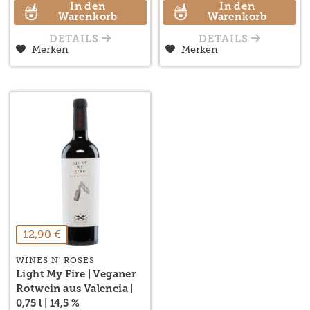
In den
In den
Warenkorb
Warenkorb
DETAILS
DETAILS
Merken
Merken
12,90 €
WINES N' ROSES
Light My Fire | Veganer
Rotwein aus Valencia |
0,75 l | 14,5 %