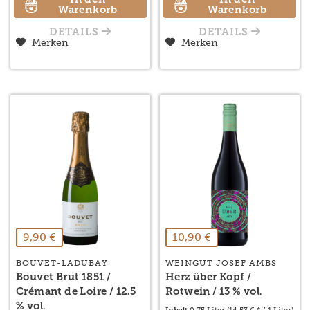
In den
In den
Warenkorb
Warenkorb
DETAILS
DETAILS
Merken
Merken
9,90 €
10,90 €
BOUVET-LADUBAY
WEINGUT JOSEF AMBS
Bouvet Brut 1851 /
Herz über Kopf /
Crémant de Loire / 12.5
Rotwein / 13 % vol.
% vol.