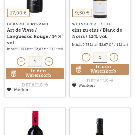
17,90 €
9,50 €
GÉRARD BERTRAND
WEINGUT A. DIEHL
Art de Vivre /
eins zu eins / Blanc de
Languedoc Rouge / 14 %
Noirs / 13 % vol.
vol.
Inhalt
0.75 Liter
(12,67 € * / 1 Liter)
Inhalt
0.75 Liter
(23,87 € * / 1 Liter)
In den
In den
Warenkorb
Warenkorb
DETAILS
Merken
DETAILS
Merken