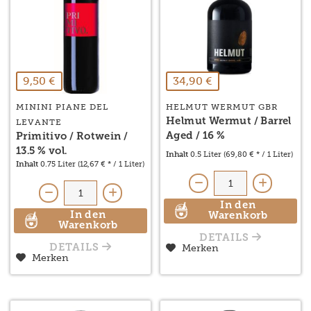
9,50 €
34,90 €
MININI PIANE DEL
HELMUT WERMUT GBR
Helmut Wermut / Barrel
LEVANTE
Aged / 16 %
Primitivo / Rotwein /
13.5 % vol.
Inhalt
0.5 Liter
(69,80 € * / 1 Liter)
Inhalt
0.75 Liter
(12,67 € * / 1 Liter)
In den
In den
Warenkorb
Warenkorb
DETAILS
Merken
DETAILS
Merken