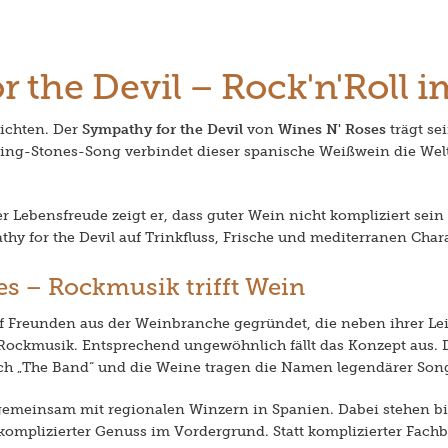
 the Devil – Rock'n'Roll 
ichten. Der
Sympathy for the Devil
von
Wines N' Roses
trägt se
ling-Stones-Song verbindet dieser spanische Weißwein die Wel
er Lebensfreude zeigt er, dass guter Wein nicht kompliziert sei
hy for the Devil auf Trinkfluss, Frische und mediterranen Chara
es – Rockmusik trifft Wein
 Freunden aus der Weinbranche gegründet, die neben ihrer Lei
r Rockmusik. Entsprechend ungewöhnlich fällt das Konzept aus.
ich „The Band“ und die Weine tragen die Namen legendärer Son
gemeinsam mit regionalen Winzern in Spanien. Dabei stehen b
omplizierter Genuss im Vordergrund. Statt komplizierter Fachbe