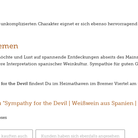
unkomplizierten Charakter eignet er sich ebenso hervorragend al
remen
chte und Lust auf spannende Entdeckungen abseits des Mainst
ere Interpretation spanischer Weinkultur. Sympathie für guten 
for the Devil
findest Du im Heimathaven im Bremer Viertel am 
"Sympathy for the Devil | Weißwein aus Spanien | 0,
oses
 kauften auch
Kunden haben sich ebenfalls angesehen