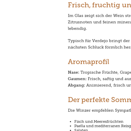
Frisch, fruchtig u
Im Glas zeigt sich der Wein st
Zitrusnoten und feinen miner
lebendig.
Typisch für Verdejo bringt der
nächsten Schluck förmlich her
Aromaprofil
Nase:
Tropische Früchte, Grapef
Gaumen:
Frisch, saftig und au
Abgang:
Animierend, frisch un
Der perfekte Som
Die Winzer empfehlen Sympathy 
Fisch und Meeresfrüchten
Paella und mediterranen Reis
Salaten