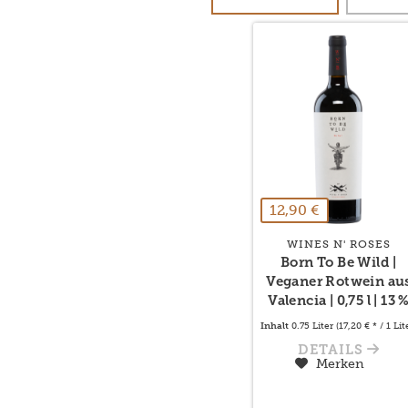
12,90 €
WINES N' ROSES
Born To Be Wild |
Veganer Rotwein au
Valencia | 0,75 l | 13 
Inhalt
0.75 Liter
(17,20 € * / 1 Lit
DETAILS
Merken