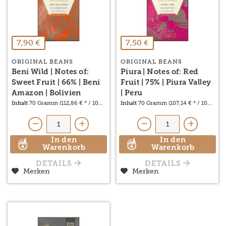
7,90 €
7,50 €
ORIGINAL BEANS
ORIGINAL BEANS
Beni Wild | Notes of:
Piura | Notes of: Red
Sweet Fruit | 66% | Beni
Fruit | 75% | Piura Valley
Amazon | Bolivien
| Peru
Inhalt
70 Gramm
(112,86 € * / 1000 Gramm)
Inhalt
70 Gramm
(107,14 € * / 1000 G
In den
In den
Warenkorb
Warenkorb
DETAILS
DETAILS
Merken
Merken