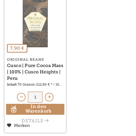
7,90 €
ORIGINAL BEANS
Cusco | Pure Cocoa Mass
| 100% | Cusco Heights |
Peru
Inhalt
70 Gramm
(112,86 € * / 1000 Gramm)
In den
Warenkorb
DETAILS
Merken