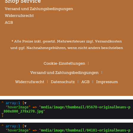
Shop Service
Versand und Zahlungsbedingungen
Widerrufsrecht
AGB
* Alle Preise inkl. gesetzl. Mehrwertsteuer zzgl.
Versandkosten
und ggf. Nachnahmegebühren, wenn nicht anders beschrieben
Cookie-Einstellungen
Versand und Zahlungsbedingungen
Widerrufsrecht
Datenschutz
AGB
Impressum
^
array:1
 [
▼
  "
hoverImage
" => "
media/image/thumbnail/05678-originalbeans-p
_800x800_278x278.jpg
^
array:1
 [
▼
  "
hoverImage
" => "
media/image/thumbnail/04181-originalbeans-p