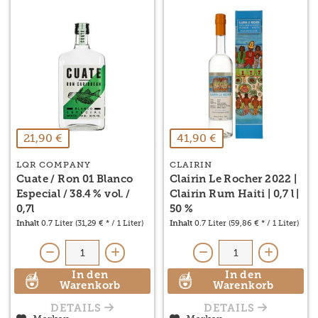
21,90 €
41,90 €
LQR COMPANY
CLAIRIN
Cuate / Ron 01 Blanco
Clairin Le Rocher 2022 |
Especial / 38.4 % vol. /
Clairin Rum Haiti | 0,7 l |
0,7l
50 %
Inhalt
0.7 Liter
(31,29 € * / 1 Liter)
Inhalt
0.7 Liter
(59,86 € * / 1 Liter)
In den
In den
Warenkorb
Warenkorb
DETAILS
DETAILS