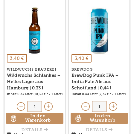
3,40 €
3,40 €
WILDWUCHS BRAUEREI
BREWDOG
Wildwuchs Schlankes –
BrewDog Punk IPA –
Helles Lager aus
India Pale Ale aus
Hamburg | 0,33 l
Schottland | 0,44 l
Inhalt
0.33 Liter
(10,30 € * / 1 Liter)
Inhalt
0.44 Liter
(7,73 € * / 1 Liter)
In den
In den
Warenkorb
Warenkorb
DETAILS
DETAILS