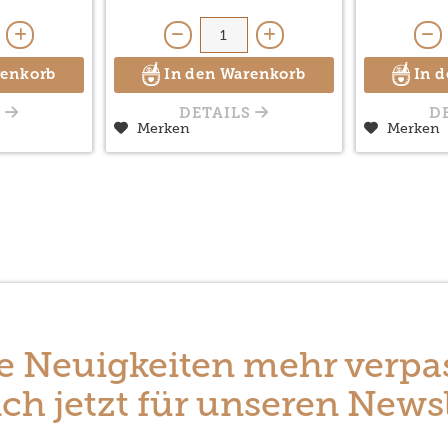
renkorb
In den Warenkorb
In 
S
DETAILS
D
Merken
Merken
e Neuigkeiten mehr verpa
ch jetzt für unseren Newsl