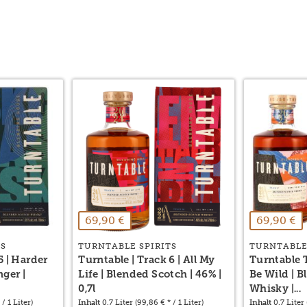
69,90 €
69,90 €
TS
TURNTABLE SPIRITS
TURNTABLE
5 | Harder
Turntable | Track 6 | All My
Turntable 
nger |
Life | Blended Scotch | 46% |
Be Wild | 
0,7l
Whisky |...
/ 1 Liter)
Inhalt
0.7 Liter
(99,86 € * / 1 Liter)
Inhalt
0.7 Liter