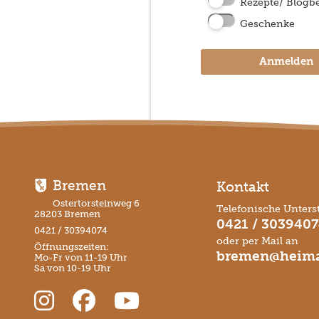
Rezepte/ Blogbe
Geschenke
Anmelden
Bremen
Kontakt
Ostertorsteinweg 6
Telefonische Unters
28203 Bremen
0421 / 303940
0421 / 30394074
oder per Mail an
Öffnungszeiten:
bremen@heima
Mo-Fr von 11-19 Uhr
Sa von 10-19 Uhr