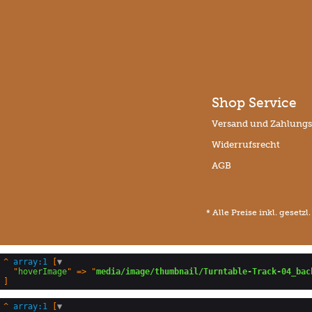
Shop Service
Versand und Zahlung
Widerrufsrecht
AGB
* Alle Preise inkl. gesetz
^
array:1
 [
▼
  "
hoverImage
" => "
media/image/thumbnail/Turntable-Track-04_bac
^
array:1
 [
▼