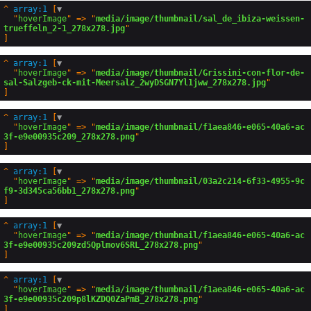
^
array:1
 [
▼
  "
hoverImage
" => "
media/image/thumbnail/sal_de_ibiza-weissen-
trueffeln_2-1_278x278.jpg
^
array:1
 [
▼
  "
hoverImage
" => "
media/image/thumbnail/Grissini-con-flor-de-
sal-Salzgeb-ck-mit-Meersalz_2wyDSGN7Yl1jww_278x278.jpg
^
array:1
 [
▼
  "
hoverImage
" => "
media/image/thumbnail/f1aea846-e065-40a6-ac
3f-e9e00935c209_278x278.png
^
array:1
 [
▼
  "
hoverImage
" => "
media/image/thumbnail/03a2c214-6f33-4955-9c
f9-3d345ca56bb1_278x278.png
^
array:1
 [
▼
  "
hoverImage
" => "
media/image/thumbnail/f1aea846-e065-40a6-ac
3f-e9e00935c209zd5Qplmov6SRL_278x278.png
^
array:1
 [
▼
  "
hoverImage
" => "
media/image/thumbnail/f1aea846-e065-40a6-ac
3f-e9e00935c209p8lKZDQ0ZaPmB_278x278.png