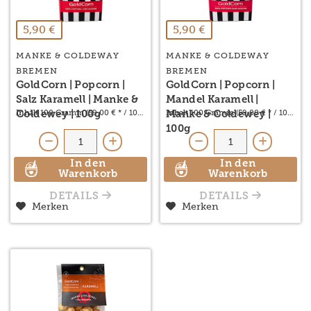
5,90 €
5,90 €
MANKE & COLDEWAY
MANKE & COLDEWAY
BREMEN
BREMEN
GoldCorn | Popcorn |
GoldCorn | Popcorn |
Salz Karamell | Manke &
Mandel Karamell |
Inhalt
100 Gramm
(59,00 € * / 1000 Gramm)
Inhalt
100 Gramm
(59,00 € * / 1000 G
Coldewey | 100g
Manke & Coldewey |
100g
In den
In den
Warenkorb
Warenkorb
DETAILS
DETAILS
Merken
Merken