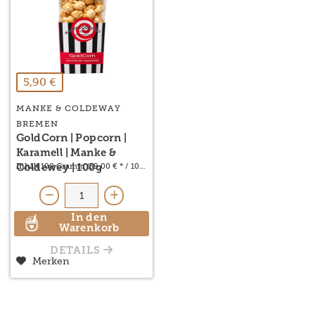
5,90 €
MANKE & COLDEWAY
BREMEN
GoldCorn | Popcorn |
Karamell | Manke &
Inhalt
100 Gramm
(59,00 € * / 1000 Gramm)
Coldewey | 100g
In den
Warenkorb
DETAILS
Merken