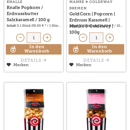
KNALLE
MANKE & COLDEWAY
Knalle Popkorn /
BREMEN
Erdnussbutter
GoldCorn | Popcorn |
Salzkaramell / 100 g
Erdnuss Karamell |
Inhalt
0.1 Stück
(59,00 € * / 1 Stück)
Inhalt
100 Gramm
(59,00 € * / 1000 G
Manke & Coldewey |
100g
In den
In den
Warenkorb
Warenkorb
DETAILS
DETAILS
Merken
Merken