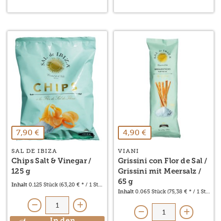
7,90 €
4,90 €
SAL DE IBIZA
VIANI
Chips Salt & Vinegar /
Grissini con Flor de Sal /
125 g
Grissini mit Meersalz /
65 g
Inhalt
0.125 Stück
(63,20 € * / 1 Stück)
Inhalt
0.065 Stück
(75,38 € * / 1 Stück)