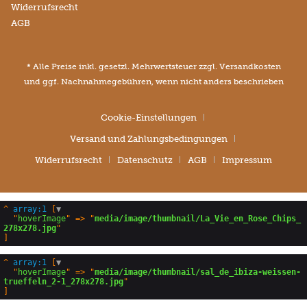
Widerrufsrecht
AGB
* Alle Preise inkl. gesetzl. Mehrwertsteuer zzgl.
Versandkosten
und ggf. Nachnahmegebühren, wenn nicht anders beschrieben
Cookie-Einstellungen
Versand und Zahlungsbedingungen
Widerrufsrecht
Datenschutz
AGB
Impressum
^
array:1
 [
▼
  "
hoverImage
" => "
media/image/thumbnail/La_Vie_en_Rose_Chips_
278x278.jpg
^
array:1
 [
▼
  "
hoverImage
" => "
media/image/thumbnail/sal_de_ibiza-weissen-
trueffeln_2-1_278x278.jpg