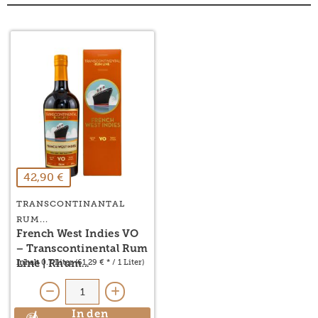
42,90 €
TRANSCONTINANTAL
RUM...
French West Indies VO
– Transcontinental Rum
Inhalt
0.7 Liter
(61,29 € * / 1 Liter)
Line | Rhum...
In den