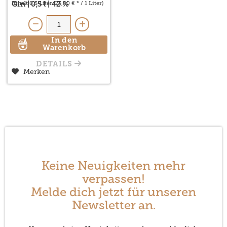
Inhalt
0.5 Liter
(75,80 € * / 1 Liter)
Gin | 0,5 l | 42 %
In den
Warenkorb
DETAILS
Merken
Keine Neuigkeiten mehr
verpassen!
Melde dich jetzt für unseren
Newsletter an.