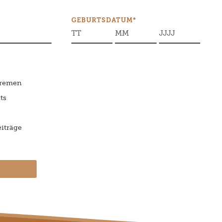
GEBURTSDATUM*
Bremen
ts
iträge