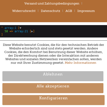
Versand und Zahlungsbedingungen
Widerrufsrecht
Datenschutz
AGB
Impressum
^
array:1
 [
▼
58
 => 
array:21
 [
▶
Diese Website benutzt Cookies, die für den technischen Betrieb der
Website erforderlich sind und stets gesetzt werden. Andere
Cookies, die den Komfort bei Benutzung dieser Website erhöhen,
der Direktwerbung dienen oder die Interaktion mit anderen
Websites und sozialen Netzwerken vereinfachen sollen, werden
nur mit Ihrer Zustimmung gesetzt.
Mehr Informationen
Ablehnen
Alle akzeptieren
Konfigurieren