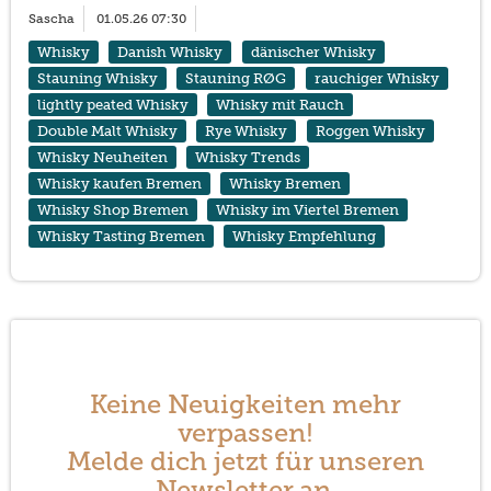
Sascha
01.05.26 07:30
Whisky
Danish Whisky
dänischer Whisky
Stauning Whisky
Stauning RØG
rauchiger Whisky
lightly peated Whisky
Whisky mit Rauch
Double Malt Whisky
Rye Whisky
Roggen Whisky
Whisky Neuheiten
Whisky Trends
Whisky kaufen Bremen
Whisky Bremen
Whisky Shop Bremen
Whisky im Viertel Bremen
Whisky Tasting Bremen
Whisky Empfehlung
Keine Neuigkeiten mehr
verpassen!
Melde dich jetzt für unseren