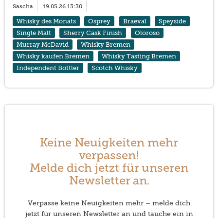
Sascha
19.05.26 13:30
Whisky des Monats
Osprey
Braeval
Speyside
Single Malt
Sherry Cask Finish
Oloroso
Murray McDavid
Whisky Bremen
Whisky kaufen Bremen
Whisky Tasting Bremen
Independent Bottler
Scotch Whisky
Keine Neuigkeiten mehr
verpassen!
Melde dich jetzt für unseren
Newsletter an.
Verpasse keine Neuigkeiten mehr – melde dich
jetzt für unseren Newsletter an und tauche ein in