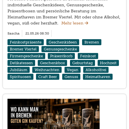
individuelle Geschenkideen, Genussgeschenke,
Präsentboxen und persönliche Beratung im
Heimathaven im Bremer Viertel. Mit oder ohne Alkohol,
vegan, süß oder herzhaft.
Mehr lesen
Sascha
21.05.26 08:30
Feinkostpräsente
Geschenkideen
Bremen
Bremer Viertel
Genussgeschenke
Firmengeschenke
Präsentkorb
Feinkost
Delikatessen
Geschenkbox
Geburtstag
Hochzeit
Jubiläum
Weihnachten
Vegan
Alkoholfrei
Spirituosen
Craft Beer
Genuss
Heimathaven