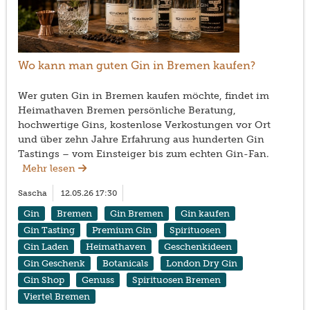
Wo kann man guten Gin in Bremen kaufen?
Wer guten Gin in Bremen kaufen möchte, findet im
Heimathaven Bremen persönliche Beratung,
hochwertige Gins, kostenlose Verkostungen vor Ort
und über zehn Jahre Erfahrung aus hunderten Gin
Tastings – vom Einsteiger bis zum echten Gin-Fan.
Mehr lesen
Sascha
12.05.26 17:30
Gin
Bremen
Gin Bremen
Gin kaufen
Gin Tasting
Premium Gin
Spirituosen
Gin Laden
Heimathaven
Geschenkideen
Gin Geschenk
Botanicals
London Dry Gin
Gin Shop
Genuss
Spirituosen Bremen
Viertel Bremen