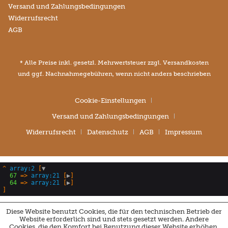
Versand und Zahlungsbedingungen
Widerrufsrecht
AGB
* Alle Preise inkl. gesetzl. Mehrwertsteuer zzgl.
Versandkosten
und ggf. Nachnahmegebühren, wenn nicht anders beschrieben
Cookie-Einstellungen
Versand und Zahlungsbedingungen
Widerrufsrecht
Datenschutz
AGB
Impressum
^
array:2
 [
▼
67
 => 
array:21
 [
▶
]

64
 => 
array:21
 [
▶
Diese Website benutzt Cookies, die für den technischen Betrieb der
Website erforderlich sind und stets gesetzt werden. Andere
Cookies, die den Komfort bei Benutzung dieser Website erhöhen,