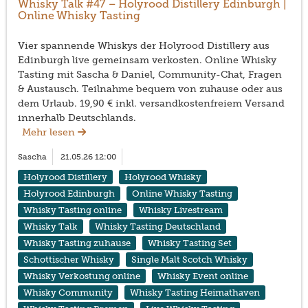
Whisky Talk #47 – Holyrood Distillery Edinburgh |
Online Whisky Tasting
Vier spannende Whiskys der Holyrood Distillery aus
Edinburgh live gemeinsam verkosten. Online Whisky
Tasting mit Sascha & Daniel, Community-Chat, Fragen
& Austausch. Teilnahme bequem von zuhause oder aus
dem Urlaub. 19,90 € inkl. versandkostenfreiem Versand
innerhalb Deutschlands.
Mehr lesen
Sascha
21.05.26 12:00
Holyrood Distillery
Holyrood Whisky
Holyrood Edinburgh
Online Whisky Tasting
Whisky Tasting online
Whisky Livestream
Whisky Talk
Whisky Tasting Deutschland
Whisky Tasting zuhause
Whisky Tasting Set
Schottischer Whisky
Single Malt Scotch Whisky
Whisky Verkostung online
Whisky Event online
Whisky Community
Whisky Tasting Heimathaven