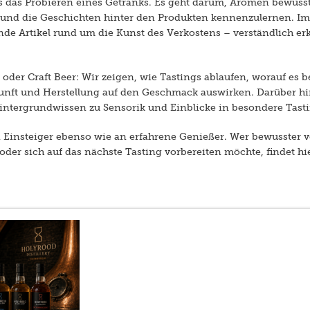
als das Probieren eines Getränks. Es geht darum, Aromen bewu
 und die Geschichten hinter den Produkten kennenzulernen. I
e Artikel rund um die Kunst des Verkostens – verständlich erkl
oder Craft Beer: Wir zeigen, wie Tastings ablaufen, worauf es
unft und Herstellung auf den Geschmack auswirken. Darüber hi
intergrundwissen zu Sensorik und Einblicke in besondere Tasti
n Einsteiger ebenso wie an erfahrene Genießer. Wer bewusster 
oder sich auf das nächste Tasting vorbereiten möchte, findet hi