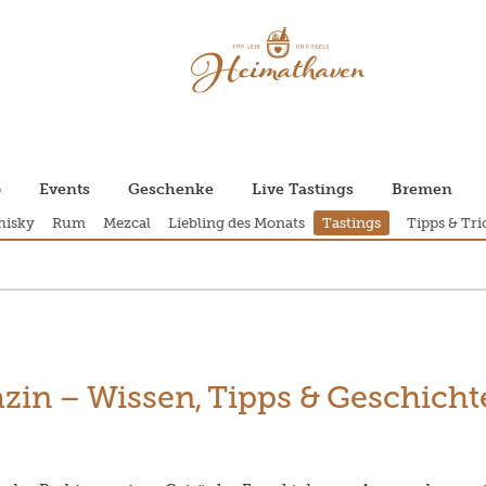
p
Events
Geschenke
Live Tastings
Bremen
isky
Rum
Mezcal
Liebling des Monats
Tastings
Tipps & Tri
zin – Wissen, Tipps & Geschich