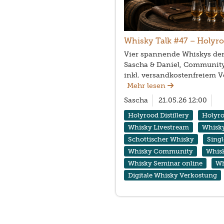
Whisky Talk #47 – Holyro
Vier spannende Whiskys der
Sascha & Daniel, Community
inkl. versandkostenfreiem V
Mehr lesen
Sascha
21.05.26 12:00
Holyrood Distillery
Holyr
Whisky Livestream
Whisky
Schottischer Whisky
Sing
Whisky Community
Whis
Whisky Seminar online
Wh
Digitale Whisky Verkostung