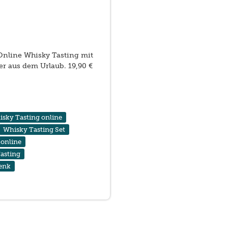
Online Whisky Tasting mit
r aus dem Urlaub. 19,90 €
sky Tasting online
Whisky Tasting Set
 online
asting
enk