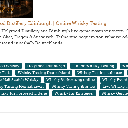
od Distillery Edinburgh | Online Whisky Tasting
 Holyrood Distillery aus Edinburgh live gemeinsam verkosten. 
-Chat, Fragen & Austausch. Teilnahme bequem von zuhause ode
ersand innerhalb Deutschlands.
ood Whisky
Holyrood Edinburgh
Online Whisky Tasting
Whi
 Talk
Whisky Tasting Deutschland
Whisky Tasting zuhause
le Malt Scotch Whisky
Whisky Verkostung online
Whisky Event
ky Tasting Heimathaven
Whisky Tasting Bremen
Live Whisky T
isky für Fortgeschrittene
Whisky für Einsteiger
Whisky Gesch