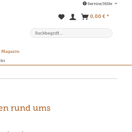
Service/Hilfe
0,00 € *
Magazin
cks
ten rund ums