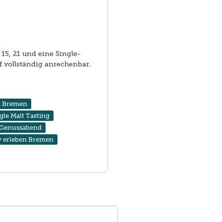
5, 21 und eine Single-
f vollständig anrechenbar.
t Bremen
gle Malt Tasting
Genussabend
 erleben Bremen