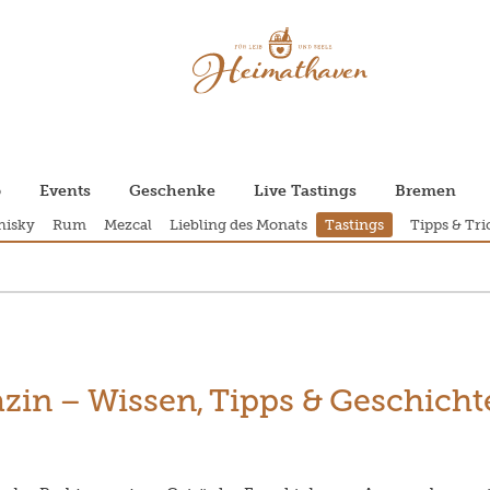
p
Events
Geschenke
Live Tastings
Bremen
isky
Rum
Mezcal
Liebling des Monats
Tastings
Tipps & Tri
zin – Wissen, Tipps & Geschich