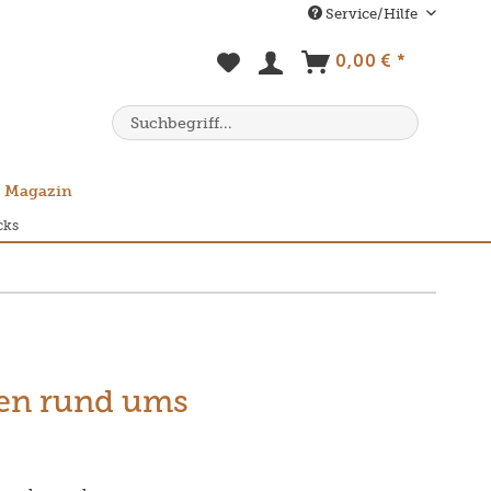
Service/Hilfe
0,00 € *
Magazin
cks
ten rund ums