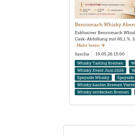
Benromach Whisky Abend 
Exklusiver Benromach Whisk
Cask-Abfüllung mit 60,1 %. 
Mehr lesen
Sascha
19.05.26 15:00
Whisky Tasting Bremen
W
Whisky Event Juni 2026
W
Speyside Whisky
Speyside
Whisky kaufen Bremen Vierte
Whisky entdecken Bremen