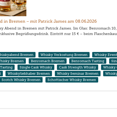
in Bremen – mit Patrick James am 08.06.2026
y Abend in Bremen mit Patrick James. Im Glas: Benromach 10, 1
Inklusive Begrüßungsdrink. Eintritt nur 15 € – beim Flaschenkau
hiskyabend Bremen
Whisky Verkostung Bremen
Whisky Even
hisky Bremen
Benromach Bremen
Benromach Tasting
Sin
 Tasting
Single Cask Whisky
Cask Strength Whisky
Whisky 
l
Whiskyliebhaber Bremen
Whisky Seminar Bremen
Whisky
Scotch Whisky Bremen
Schottischer Whisky Bremen