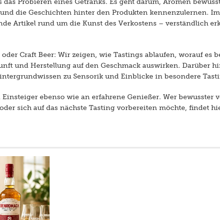
als das Probieren eines Getränks. Es geht darum, Aromen bewu
 und die Geschichten hinter den Produkten kennenzulernen. I
e Artikel rund um die Kunst des Verkostens – verständlich erkl
oder Craft Beer: Wir zeigen, wie Tastings ablaufen, worauf es
unft und Herstellung auf den Geschmack auswirken. Darüber hi
intergrundwissen zu Sensorik und Einblicke in besondere Tasti
n Einsteiger ebenso wie an erfahrene Genießer. Wer bewusster 
oder sich auf das nächste Tasting vorbereiten möchte, findet hi