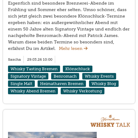
Eigentlich sind besondere Brennerei-Abende im
Frühling und Sommer eher selten. Umso schöner, dass
sich jetzt gleich zwei besondere Klönschluck-Termine
ergeben haben: ein außergewöhnlicher Abend mit
einem 50 Jahre alten Signatory Vintage und endlich der
nachgeholte Benromach-Abend mit Patrick James.
Warum diese beiden Termine so besonders sind,
erfährst Du im Artikel.
Mehr lesen
Sascha
29.03.26 10:00
Whisky Tasting Bremen
Klönschluck
Signatory Vintage
Benromach
Whisky Events
Single Malt
Heimathaven Bremen
Whisky Blog
Whisky Abend Bremen
Whisky Verkostung