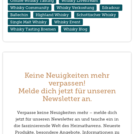
Online Whisky Tasting
Whisky Livestream
Whisky Community
Whisky Verkostung
Edradour
Ballechin
Highland Whisky
Schottischer Whisky
Single Malt Whisky
Whisky Event
Whisky Tasting Bremen
Whisky Blog
Keine Neuigkeiten mehr
verpassen!
Melde dich jetzt für unseren
Newsletter an.
Verpasse keine Neuigkeiten mehr – melde dich
jetzt für unseren Newsletter an und tauche ein in
die faszinierende Welt des Heimathavens. Neueste
Produkte, besondere Angebote, Informationen zu