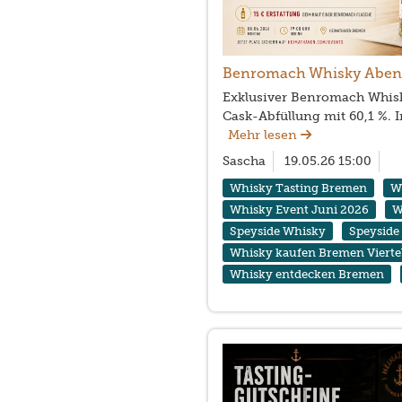
Benromach Whisky Abend 
Exklusiver Benromach Whisk
Cask-Abfüllung mit 60,1 %. 
Mehr lesen
Sascha
19.05.26 15:00
Whisky Tasting Bremen
W
Whisky Event Juni 2026
W
Speyside Whisky
Speyside
Whisky kaufen Bremen Vierte
Whisky entdecken Bremen