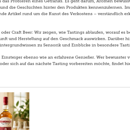
als das Probieren eines Getränks. Es geht darum, Aromen bewu
 und die Geschichten hinter den Produkten kennenzulernen. I
e Artikel rund um die Kunst des Verkostens – verständlich erkl
oder Craft Beer: Wir zeigen, wie Tastings ablaufen, worauf es
unft und Herstellung auf den Geschmack auswirken. Darüber hi
intergrundwissen zu Sensorik und Einblicke in besondere Tasti
n Einsteiger ebenso wie an erfahrene Genießer. Wer bewusster 
oder sich auf das nächste Tasting vorbereiten möchte, findet hi