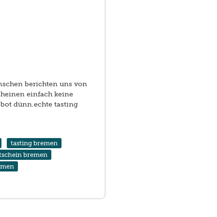
nschen berichten uns von
scheinen einfach keine
ebot dünn.echte tasting
tasting bremen
utschein bremen
remen