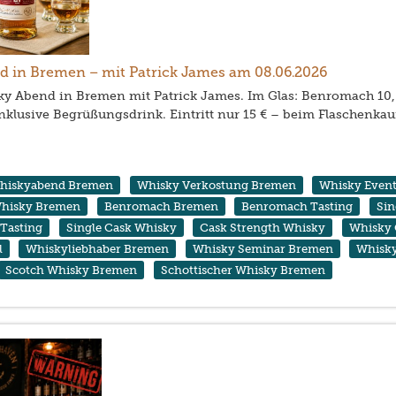
in Bremen – mit Patrick James am 08.06.2026
y Abend in Bremen mit Patrick James. Im Glas: Benromach 10, 1
Inklusive Begrüßungsdrink. Eintritt nur 15 € – beim Flaschenkau
hiskyabend Bremen
Whisky Verkostung Bremen
Whisky Even
hisky Bremen
Benromach Bremen
Benromach Tasting
Sin
 Tasting
Single Cask Whisky
Cask Strength Whisky
Whisky 
l
Whiskyliebhaber Bremen
Whisky Seminar Bremen
Whisky
Scotch Whisky Bremen
Schottischer Whisky Bremen