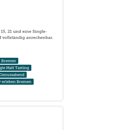
5, 21 und eine Single-
f vollständig anrechenbar.
t Bremen
gle Malt Tasting
Genussabend
 erleben Bremen