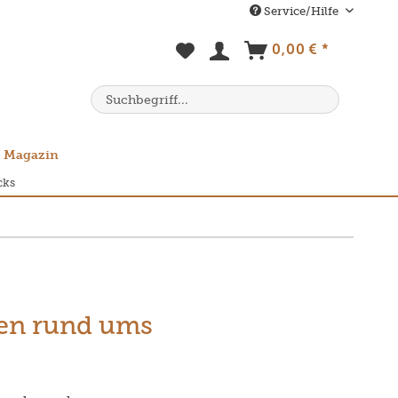
Service/Hilfe
0,00 € *
Magazin
cks
ten rund ums