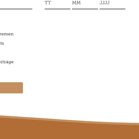
Bremen
ts
iträge