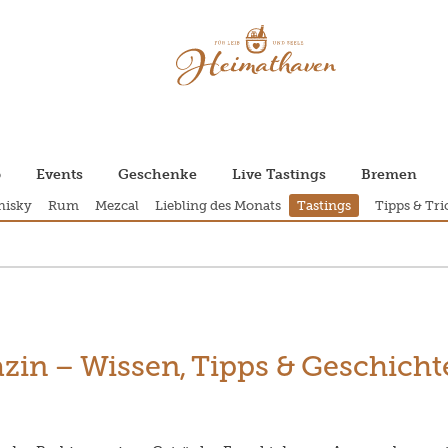
p
Events
Geschenke
Live Tastings
Bremen
isky
Rum
Mezcal
Liebling des Monats
Tastings
Tipps & Tri
zin – Wissen, Tipps & Geschich