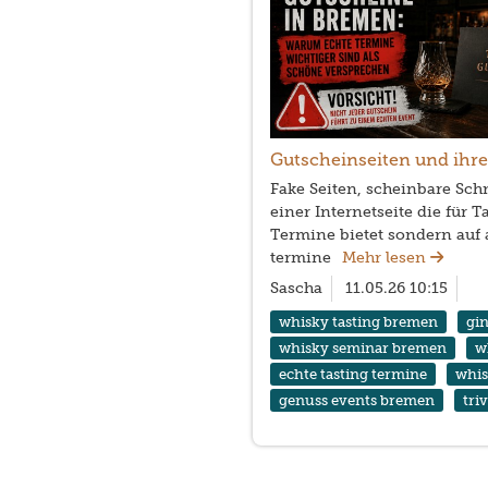
Gutscheinseiten und ihr
Fake Seiten, scheinbare Sc
einer Internetseite die für 
Termine bietet sondern auf 
termine
Mehr lesen
Sascha
11.05.26 10:15
whisky tasting bremen
gi
whisky seminar bremen
w
echte tasting termine
whi
genuss events bremen
tri