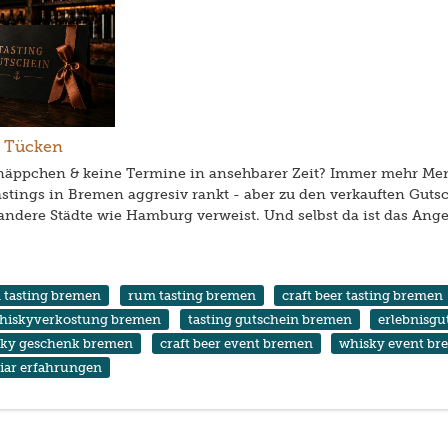
e Tücken
hnäppchen & keine Termine in ansehbarer Zeit? Immer mehr Me
Tastings in Bremen aggresiv rankt - aber zu den verkauften Gut
andere Städte wie Hamburg verweist. Und selbst da ist das Ang
n tasting bremen
rum tasting bremen
craft beer tasting bremen
hiskyverkostung bremen
tasting gutschein bremen
erlebnisg
sky geschenk bremen
craft beer event bremen
whisky event b
viar erfahrungen