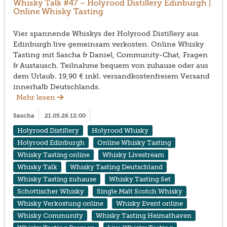
Whisky Talk #47 – Holyrood Distillery Edinburgh |
Online Whisky Tasting
Vier spannende Whiskys der Holyrood Distillery aus
Edinburgh live gemeinsam verkosten. Online Whisky
Tasting mit Sascha & Daniel, Community-Chat, Fragen
& Austausch. Teilnahme bequem von zuhause oder aus
dem Urlaub. 19,90 € inkl. versandkostenfreiem Versand
innerhalb Deutschlands.
Mehr lesen
Sascha
21.05.26 12:00
Holyrood Distillery
Holyrood Whisky
Holyrood Edinburgh
Online Whisky Tasting
Whisky Tasting online
Whisky Livestream
Whisky Talk
Whisky Tasting Deutschland
Whisky Tasting zuhause
Whisky Tasting Set
Schottischer Whisky
Single Malt Scotch Whisky
Whisky Verkostung online
Whisky Event online
Whisky Community
Whisky Tasting Heimathaven