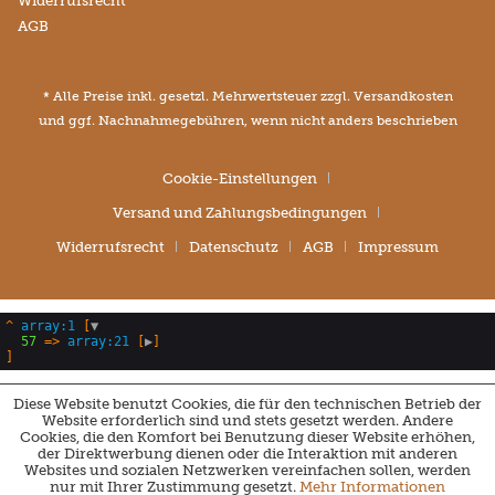
Widerrufsrecht
AGB
* Alle Preise inkl. gesetzl. Mehrwertsteuer zzgl.
Versandkosten
und ggf. Nachnahmegebühren, wenn nicht anders beschrieben
Cookie-Einstellungen
Versand und Zahlungsbedingungen
Widerrufsrecht
Datenschutz
AGB
Impressum
^
array:1
 [
▼
57
 => 
array:21
 [
▶
Diese Website benutzt Cookies, die für den technischen Betrieb der
Website erforderlich sind und stets gesetzt werden. Andere
Cookies, die den Komfort bei Benutzung dieser Website erhöhen,
der Direktwerbung dienen oder die Interaktion mit anderen
Websites und sozialen Netzwerken vereinfachen sollen, werden
nur mit Ihrer Zustimmung gesetzt.
Mehr Informationen