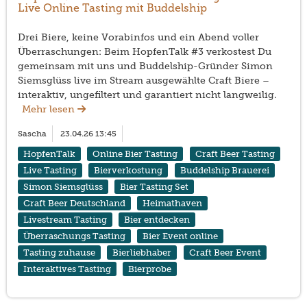
Live Online Tasting mit Buddelship
Drei Biere, keine Vorabinfos und ein Abend voller
Überraschungen: Beim HopfenTalk #3 verkostest Du
gemeinsam mit uns und Buddelship-Gründer Simon
Siemsglüss live im Stream ausgewählte Craft Biere –
interaktiv, ungefiltert und garantiert nicht langweilig.
Mehr lesen
Sascha
23.04.26 13:45
HopfenTalk
Online Bier Tasting
Craft Beer Tasting
Live Tasting
Bierverkostung
Buddelship Brauerei
Simon Siemsglüss
Bier Tasting Set
Craft Beer Deutschland
Heimathaven
Livestream Tasting
Bier entdecken
Überraschungs Tasting
Bier Event online
Tasting zuhause
Bierliebhaber
Craft Beer Event
Interaktives Tasting
Bierprobe