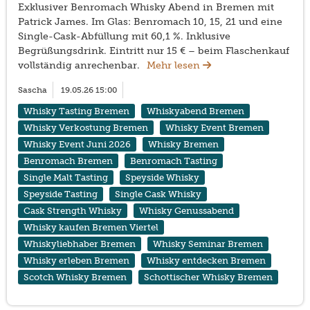
Exklusiver Benromach Whisky Abend in Bremen mit
Patrick James. Im Glas: Benromach 10, 15, 21 und eine
Single-Cask-Abfüllung mit 60,1 %. Inklusive
Begrüßungsdrink. Eintritt nur 15 € – beim Flaschenkauf
vollständig anrechenbar.
Mehr lesen
Sascha
19.05.26 15:00
Whisky Tasting Bremen
Whiskyabend Bremen
Whisky Verkostung Bremen
Whisky Event Bremen
Whisky Event Juni 2026
Whisky Bremen
Benromach Bremen
Benromach Tasting
Single Malt Tasting
Speyside Whisky
Speyside Tasting
Single Cask Whisky
Cask Strength Whisky
Whisky Genussabend
Whisky kaufen Bremen Viertel
Whiskyliebhaber Bremen
Whisky Seminar Bremen
Whisky erleben Bremen
Whisky entdecken Bremen
Scotch Whisky Bremen
Schottischer Whisky Bremen