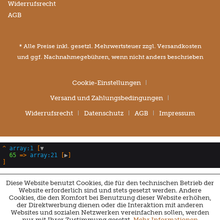
Widerrufsrecht
AGB
* Alle Preise inkl. gesetzl. Mehrwertsteuer zzgl.
Versandkosten
und ggf. Nachnahmegebühren, wenn nicht anders beschrieben
Cookie-Einstellungen
Versand und Zahlungsbedingungen
Widerrufsrecht
Datenschutz
AGB
Impressum
^
array:1
 [
▼
65
 => 
array:21
 [
▶
Diese Website benutzt Cookies, die für den technischen Betrieb der
Website erforderlich sind und stets gesetzt werden. Andere
Cookies, die den Komfort bei Benutzung dieser Website erhöhen,
der Direktwerbung dienen oder die Interaktion mit anderen
Websites und sozialen Netzwerken vereinfachen sollen, werden
nur mit Ihrer Zustimmung gesetzt.
Mehr Informationen