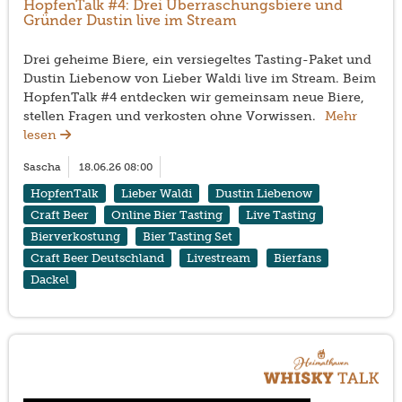
HopfenTalk #4: Drei Überraschungsbiere und
Gründer Dustin live im Stream
Drei geheime Biere, ein versiegeltes Tasting-Paket und
Dustin Liebenow von Lieber Waldi live im Stream. Beim
HopfenTalk #4 entdecken wir gemeinsam neue Biere,
stellen Fragen und verkosten ohne Vorwissen.
Mehr
lesen
Sascha
18.06.26 08:00
HopfenTalk
Lieber Waldi
Dustin Liebenow
Craft Beer
Online Bier Tasting
Live Tasting
Bierverkostung
Bier Tasting Set
Craft Beer Deutschland
Livestream
Bierfans
Dackel