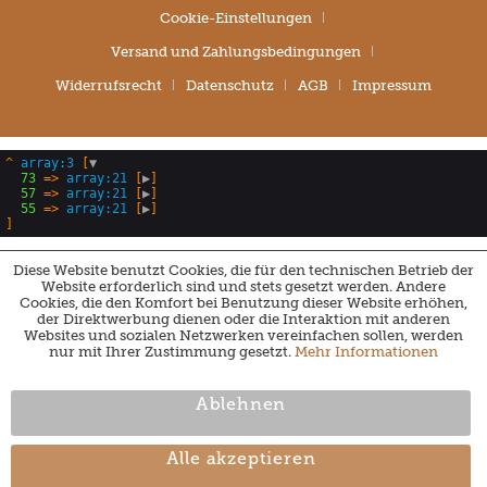
Cookie-Einstellungen
Versand und Zahlungsbedingungen
Widerrufsrecht
Datenschutz
AGB
Impressum
^
array:3
 [
▼
73
 => 
array:21
 [
▶
]

57
 => 
array:21
 [
▶
]

55
 => 
array:21
 [
▶
Diese Website benutzt Cookies, die für den technischen Betrieb der
Website erforderlich sind und stets gesetzt werden. Andere
Cookies, die den Komfort bei Benutzung dieser Website erhöhen,
der Direktwerbung dienen oder die Interaktion mit anderen
Websites und sozialen Netzwerken vereinfachen sollen, werden
nur mit Ihrer Zustimmung gesetzt.
Mehr Informationen
Ablehnen
Alle akzeptieren