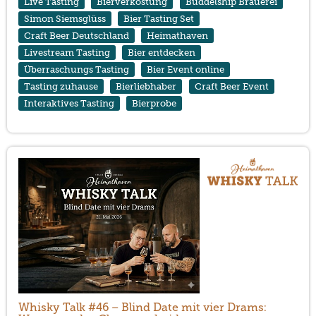
Live Tasting
Bierverkostung
Buddelship Brauerei
Simon Siemsglüss
Bier Tasting Set
Craft Beer Deutschland
Heimathaven
Livestream Tasting
Bier entdecken
Überraschungs Tasting
Bier Event online
Tasting zuhause
Bierliebhaber
Craft Beer Event
Interaktives Tasting
Bierprobe
Whisky Talk #46 – Blind Date mit vier Drams: