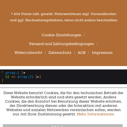
* Alle Preise inkl. gesetzl. Mehrwertsteuer zzgl.
Versandkosten
und ggf. Nachnahmegebühren, wenn nicht anders beschrieben
Cookie-Einstellungen
Versand und Zahlungsbedingungen
Widerrufsrecht
Datenschutz
AGB
Impressum
^
array:1
 [
▼
52
 => 
array:21
 [
▶
Diese Website benutzt Cookies, die für den technischen Betrieb der
Website erforderlich sind und stets gesetzt werden. Andere
Cookies, die den Komfort bei Benutzung dieser Website erhöhen,
der Direktwerbung dienen oder die Interaktion mit anderen
Websites und sozialen Netzwerken vereinfachen sollen, werden
nur mit Ihrer Zustimmung gesetzt.
Mehr Informationen