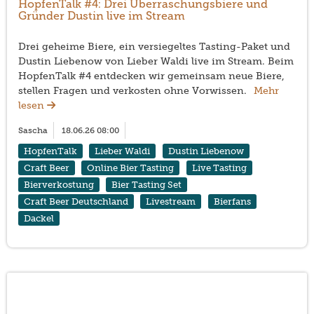
HopfenTalk #4: Drei Überraschungsbiere und
Gründer Dustin live im Stream
Drei geheime Biere, ein versiegeltes Tasting-Paket und
Dustin Liebenow von Lieber Waldi live im Stream. Beim
HopfenTalk #4 entdecken wir gemeinsam neue Biere,
stellen Fragen und verkosten ohne Vorwissen.
Mehr
lesen
Sascha
18.06.26 08:00
HopfenTalk
Lieber Waldi
Dustin Liebenow
Craft Beer
Online Bier Tasting
Live Tasting
Bierverkostung
Bier Tasting Set
Craft Beer Deutschland
Livestream
Bierfans
Dackel