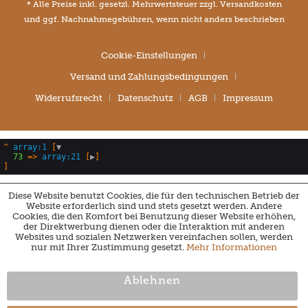
* Alle Preise inkl. gesetzl. Mehrwertsteuer zzgl.
Versandkosten
und ggf. Nachnahmegebühren, wenn nicht anders beschrieben
Cookie-Einstellungen
Versand und Zahlungsbedingungen
Widerrufsrecht
Datenschutz
AGB
Impressum
^
array:1
 [
▼
73
 => 
array:21
 [
▶
Diese Website benutzt Cookies, die für den technischen Betrieb der
Website erforderlich sind und stets gesetzt werden. Andere
Cookies, die den Komfort bei Benutzung dieser Website erhöhen,
der Direktwerbung dienen oder die Interaktion mit anderen
Websites und sozialen Netzwerken vereinfachen sollen, werden
nur mit Ihrer Zustimmung gesetzt.
Mehr Informationen
Ablehnen