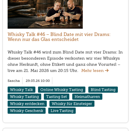
Whisky Talk #46 – Blind Date mit vier Drams:
Wenn nur das Glas entscheidet
Whisky Talk #46 wird zum Blind Date mit vier Drams: In
dieser besonderen Episode verkosten wir vier Whiskys
ohne Herkunft, ohne Etikett und ganz ohne Vorurteil –
live am 21. Mai 2026 um 20:15 Uhr.
Mehr lesen
Sascha
29.03.26 10:00
Whisky Talk
Online Whisky Tasting
Blind Tasting
Whisky Tasting
Tasting Set
Heimathaven
Whisky entdecken
Whisky für Einsteiger
Whisky Geschenk
Live Tasting