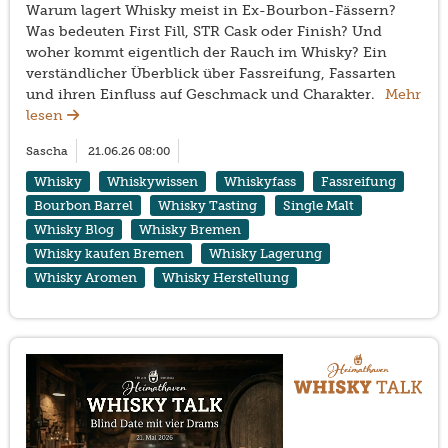
Warum lagert Whisky meist in Ex-Bourbon-Fässern?
Was bedeuten First Fill, STR Cask oder Finish? Und
woher kommt eigentlich der Rauch im Whisky? Ein
verständlicher Überblick über Fassreifung, Fassarten
und ihren Einfluss auf Geschmack und Charakter.
Mehr
lesen
Sascha
21.06.26 08:00
Whisky
Whiskywissen
Whiskyfass
Fassreifung
Bourbon Barrel
Whisky Tasting
Single Malt
Whisky Blog
Whisky Bremen
Whisky kaufen Bremen
Whisky Lagerung
Whisky Aromen
Whisky Herstellung