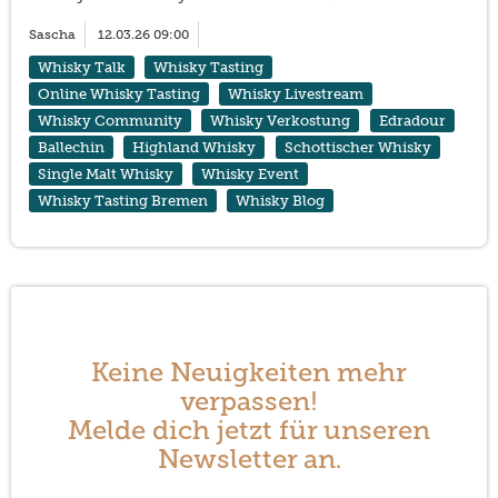
Sascha
12.03.26 09:00
Whisky Talk
Whisky Tasting
Online Whisky Tasting
Whisky Livestream
Whisky Community
Whisky Verkostung
Edradour
Ballechin
Highland Whisky
Schottischer Whisky
Single Malt Whisky
Whisky Event
Whisky Tasting Bremen
Whisky Blog
Keine Neuigkeiten mehr
verpassen!
Melde dich jetzt für unseren
Newsletter an.