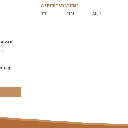
GEBURTSDATUM*
Bremen
ts
iträge