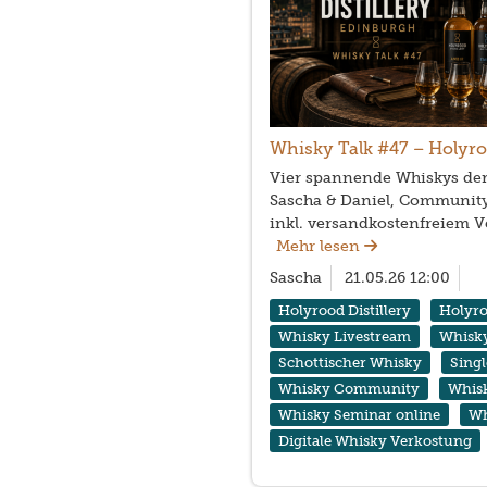
Whisky Talk #47 – Holyro
Vier spannende Whiskys der
Sascha & Daniel, Community
inkl. versandkostenfreiem V
Mehr lesen
Sascha
21.05.26 12:00
Holyrood Distillery
Holyr
Whisky Livestream
Whisky
Schottischer Whisky
Sing
Whisky Community
Whis
Whisky Seminar online
Wh
Digitale Whisky Verkostung