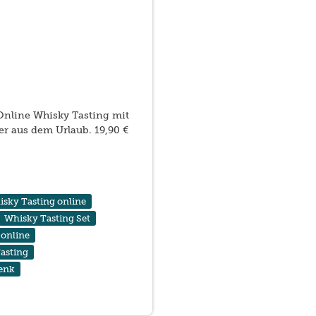
Online Whisky Tasting mit
r aus dem Urlaub. 19,90 €
sky Tasting online
Whisky Tasting Set
 online
asting
enk