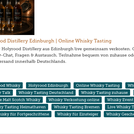
od Distillery Edinburgh | Online Whisky Tasting
 Holyrood Distillery aus Edinburgh live gemeinsam verkosten. 
-Chat, Fragen & Austausch. Teilnahme bequem von zuhause ode
ersand innerhalb Deutschlands.
ood Whisky
Holyrood Edinburgh
Online Whisky Tasting
Whi
 Talk
Whisky Tasting Deutschland
Whisky Tasting zuhause
le Malt Scotch Whisky
Whisky Verkostung online
Whisky Event
ky Tasting Heimathaven
Whisky Tasting Bremen
Live Whisky T
isky für Fortgeschrittene
Whisky für Einsteiger
Whisky Gesch