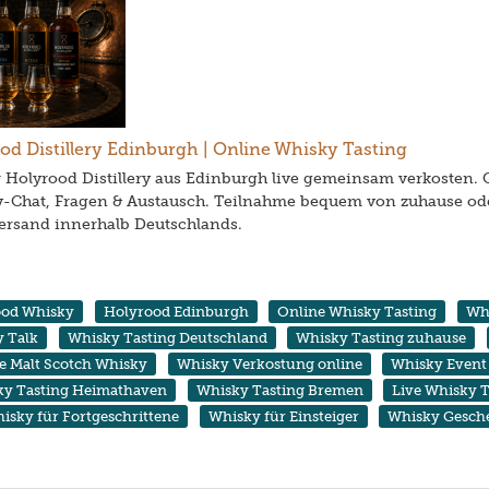
od Distillery Edinburgh | Online Whisky Tasting
 Holyrood Distillery aus Edinburgh live gemeinsam verkosten. 
-Chat, Fragen & Austausch. Teilnahme bequem von zuhause ode
ersand innerhalb Deutschlands.
ood Whisky
Holyrood Edinburgh
Online Whisky Tasting
Whi
 Talk
Whisky Tasting Deutschland
Whisky Tasting zuhause
le Malt Scotch Whisky
Whisky Verkostung online
Whisky Event
ky Tasting Heimathaven
Whisky Tasting Bremen
Live Whisky T
isky für Fortgeschrittene
Whisky für Einsteiger
Whisky Gesch