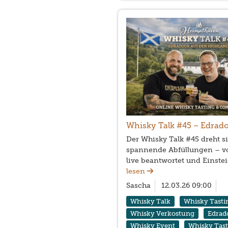
Whisky Talk #45 – Edrad
Der Whisky Talk #45 dreht s
spannende Abfüllungen – vo
live beantwortet und Einst
lesen
Sascha
12.03.26 09:00
Whisky Talk
Whisky Tasti
Whisky Verkostung
Edrad
Whisky Event
Whisky Tas