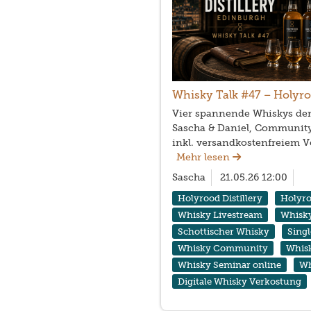
Whisky Talk #47 – Holyro
Vier spannende Whiskys der
Sascha & Daniel, Community
inkl. versandkostenfreiem V
Mehr lesen
Sascha
21.05.26 12:00
Holyrood Distillery
Holyr
Whisky Livestream
Whisky
Schottischer Whisky
Sing
Whisky Community
Whis
Whisky Seminar online
Wh
Digitale Whisky Verkostung