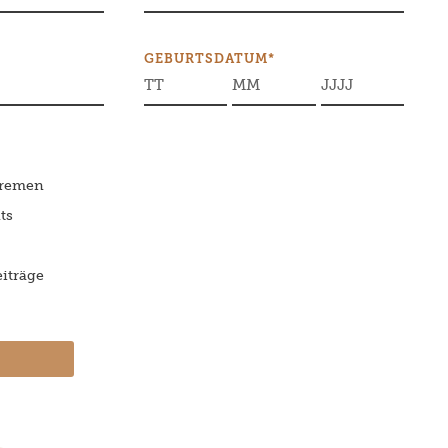
GEBURTSDATUM*
Bremen
ts
iträge