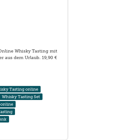
Online Whisky Tasting mit
r aus dem Urlaub. 19,90 €
sky Tasting online
Whisky Tasting Set
 online
asting
enk