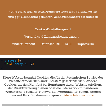
* Alle Preise inkl. gesetzl. Mehrwertsteuer zzgl.
Versandkosten
und ggf. Nachnahmegebühren, wenn nicht anders beschrieben
Cookie-Einstellungen
Versand und Zahlungsbedingungen
Widerrufsrecht
Datenschutz
AGB
Impressum
^
array:1
 [
▼
52
 => 
array:21
 [
▶
Diese Website benutzt Cookies, die für den technischen Betrieb der
Website erforderlich sind und stets gesetzt werden. Andere
Cookies, die den Komfort bei Benutzung dieser Website erhöhen,
der Direktwerbung dienen oder die Interaktion mit anderen
Websites und sozialen Netzwerken vereinfachen sollen, werden
nur mit Ihrer Zustimmung gesetzt.
Mehr Informationen