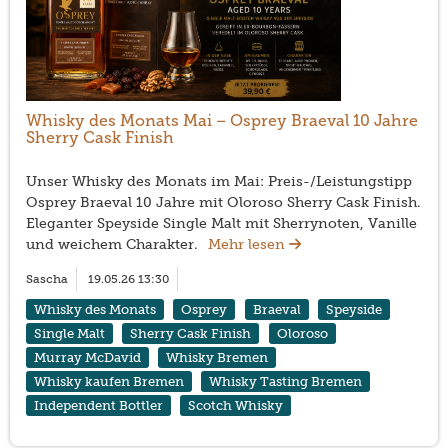
Whisky des Monats Mai – Osprey Braeval 10 Jahre
Sherry Cask Finish
Unser Whisky des Monats im Mai: Preis-/Leistungstipp
Osprey Braeval 10 Jahre mit Oloroso Sherry Cask Finish.
Eleganter Speyside Single Malt mit Sherrynoten, Vanille
und weichem Charakter.
Mehr lesen
Sascha
19.05.26 13:30
Whisky des Monats
Osprey
Braeval
Speyside
Single Malt
Sherry Cask Finish
Oloroso
Murray McDavid
Whisky Bremen
Whisky kaufen Bremen
Whisky Tasting Bremen
Independent Bottler
Scotch Whisky