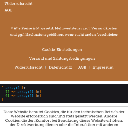
Widerrufsrecht
AGB
* Alle Preise inkl. gesetzl. Mehrwertsteuer zzgl.
Versandkosten
und ggf. Nachnahmegebühren, wenn nicht anders beschrieben
Cookie-Einstellungen
Versand und Zahlungsbedingungen
Widerrufsrecht
Datenschutz
AGB
Impressum
^
array:2
 [
▼
75
 => 
array:21
 [
▶
]

61
 => 
array:21
 [
▶
Diese Website benutzt Cookies, die für den technischen Betrieb der
Website erforderlich sind und stets gesetzt werden. Andere
Cookies, die den Komfort bei Benutzung dieser Website erhöhen,
der Direktwerbung dienen oder die Interaktion mit anderen