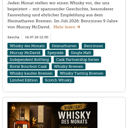
Jeden Monat stellen wir einen Whisky vor, der uns
begeistert – mit spannender Geschichte, besonderer
Fassreifung und ehrlicher Empfehlung aus dem
Heimathaven Bremen. Im Juli 2026: Benrinnes 9 Jahre
von Murray McDavid.
Mehr lesen
Sascha
16.07.26 12:00
Whisky des Monats
Heimathaven
Benrinnes
Murray McDavid
Speyside
Single Malt
Independent Bottling
Cask Partnership Series
Koval Bourbon Cask
Whisky Bremen
Whisky kaufen Bremen
Whisky Tasting Bremen
Limited Edition
Scotch Whisky