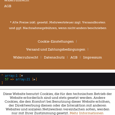
Widerrufsrecht
AGB
* Alle Preise inkl. gesetzl. Mehrwertsteuer zzgl.
Versandkosten
und ggf. Nachnahmegebühren, wenn nicht anders beschrieben
Cookie-Einstellungen
Versand und Zahlungsbedingungen
Widerrufsrecht
Datenschutz
AGB
Impressum
^
array:1
 [
▼
57
 => 
array:21
 [
▶
Diese Website benutzt Cookies, die für den technischen Betrieb der
Website erforderlich sind und stets gesetzt werden. Andere
Cookies, die den Komfort bei Benutzung dieser Website erhöhen,
der Direktwerbung dienen oder die Interaktion mit anderen
Websites und sozialen Netzwerken vereinfachen sollen, werden
nur mit Ihrer Zustimmung gesetzt.
Mehr Informationen