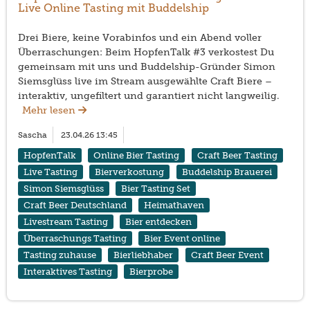
Live Online Tasting mit Buddelship
Drei Biere, keine Vorabinfos und ein Abend voller
Überraschungen: Beim HopfenTalk #3 verkostest Du
gemeinsam mit uns und Buddelship-Gründer Simon
Siemsglüss live im Stream ausgewählte Craft Biere –
interaktiv, ungefiltert und garantiert nicht langweilig.
Mehr lesen
Sascha
23.04.26 13:45
HopfenTalk
Online Bier Tasting
Craft Beer Tasting
Live Tasting
Bierverkostung
Buddelship Brauerei
Simon Siemsglüss
Bier Tasting Set
Craft Beer Deutschland
Heimathaven
Livestream Tasting
Bier entdecken
Überraschungs Tasting
Bier Event online
Tasting zuhause
Bierliebhaber
Craft Beer Event
Interaktives Tasting
Bierprobe