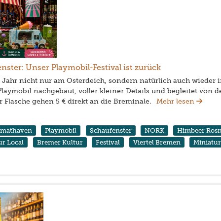
ster: Unser Playmobil-Festival ist zurück
s Jahr nicht nur am Osterdeich, sondern natürlich auch wiede
Playmobil nachgebaut, voller kleiner Details und begleitet von 
r Flasche gehen 5 € direkt an die Breminale.
Mehr lesen
imathaven
Playmobil
Schaufenster
NORK
Himbeer Ros
ur Local
Bremer Kultur
Festival
Viertel Bremen
Miniatur