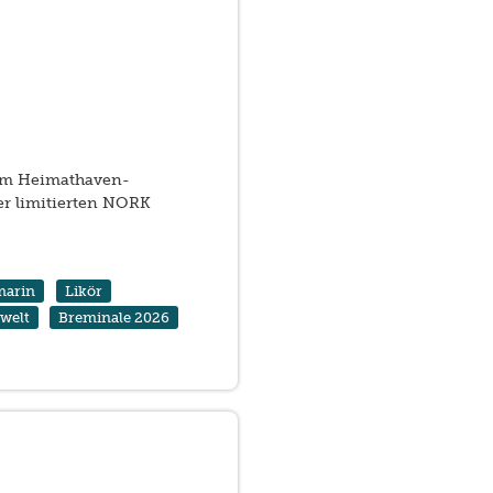
r im Heimathaven-
der limitierten NORK
marin
Likör
welt
Breminale 2026