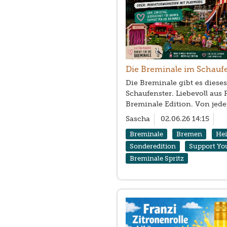
Die Breminale im Schaufen
Die Breminale gibt es diese
Schaufenster. Liebevoll aus 
Breminale Edition. Von jede
Sascha
02.06.26 14:15
Breminale
Bremen
He
Sonderedition
Support Yo
Breminale Spritz