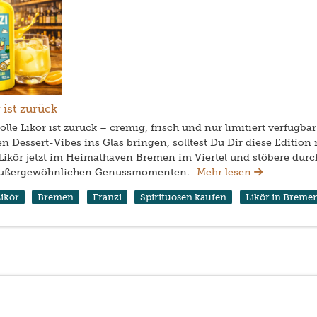
 ist zurück
lle Likör ist zurück – cremig, frisch und nur limitiert verfügb
hen Dessert-Vibes ins Glas bringen, solltest Du Dir diese Edition
Likör jetzt im Heimathaven Bremen im Viertel und stöbere durc
 außergewöhnlichen Genussmomenten.
Mehr lesen
ikör
Bremen
Franzi
Spirituosen kaufen
Likör in Breme