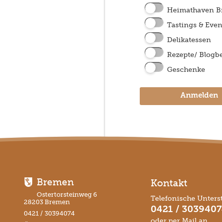
Heimathaven 
Tastings & Even
Delikatessen
Rezepte/ Blogbe
Geschenke
Anmelden
Bremen
Kontakt
Ostertorsteinweg 6
Telefonische Unters
28203 Bremen
0421 / 303940
0421 / 30394074
oder per Mail an