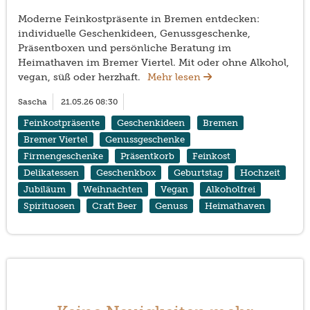
Moderne Feinkostpräsente in Bremen entdecken:
individuelle Geschenkideen, Genussgeschenke,
Präsentboxen und persönliche Beratung im
Heimathaven im Bremer Viertel. Mit oder ohne Alkohol,
vegan, süß oder herzhaft.
Mehr lesen
Sascha
21.05.26 08:30
Feinkostpräsente
Geschenkideen
Bremen
Bremer Viertel
Genussgeschenke
Firmengeschenke
Präsentkorb
Feinkost
Delikatessen
Geschenkbox
Geburtstag
Hochzeit
Jubiläum
Weihnachten
Vegan
Alkoholfrei
Spirituosen
Craft Beer
Genuss
Heimathaven