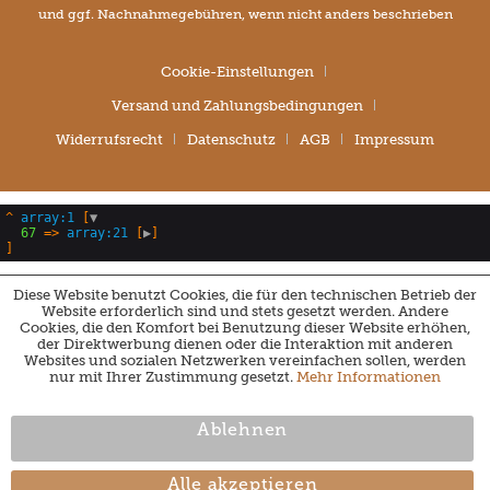
und ggf. Nachnahmegebühren, wenn nicht anders beschrieben
Cookie-Einstellungen
Versand und Zahlungsbedingungen
Widerrufsrecht
Datenschutz
AGB
Impressum
^
array:1
 [
▼
67
 => 
array:21
 [
▶
Diese Website benutzt Cookies, die für den technischen Betrieb der
Website erforderlich sind und stets gesetzt werden. Andere
Cookies, die den Komfort bei Benutzung dieser Website erhöhen,
der Direktwerbung dienen oder die Interaktion mit anderen
Websites und sozialen Netzwerken vereinfachen sollen, werden
nur mit Ihrer Zustimmung gesetzt.
Mehr Informationen
Ablehnen
Alle akzeptieren