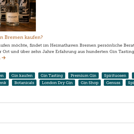
in Bremen kaufen?
ufen möchte, findet im Heimathaven Bremen persönliche Berat
r Ort und über zehn Jahre Erfahrung aus hunderten Gin Tasting
n
en
Gin kaufen
Gin Tasting
Premium Gin
Spirituosen
enk
Botanicals
London Dry Gin
Gin Shop
Genuss
Sp