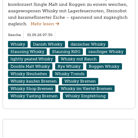
kombiniert Single Malt und Roggen zu einem weichen,
ausgewogenen Whisky mit Lagerfeuernoten, Steinobst
und karamellisierter Eiche – spannend und zugänglich
zugleich.
Mehr lesen
Sascha
01.05.26 07:30
Whisky
Danish Whisky
dänischer Whisky
Stauning Whisky
Stauning RØG
rauchiger Whisky
lightly peated Whisky
Whisky mit Rauch
Double Malt Whisky
Rye Whisky
Roggen Whisky
Whisky Neuheiten
Whisky Trends
Whisky kaufen Bremen
Whisky Bremen
Whisky Shop Bremen
Whisky im Viertel Bremen
Whisky Tasting Bremen
Whisky Empfehlung