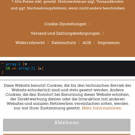
* Alle Preise inkl. gesetzl. Mehrwertsteuer zzgl.
Versandkosten
und ggf. Nachnahmegebühren, wenn nicht anders beschrieben
Cookie-Einstellungen
Versand und Zahlungsbedingungen
Widerrufsrecht
Datenschutz
AGB
Impressum
^
array:1
 [
▼
58
 => 
array:21
 [
▶
Diese Website benutzt Cookies, die für den technischen Betrieb der
Website erforderlich sind und stets gesetzt werden. Andere
Cookies, die den Komfort bei Benutzung dieser Website erhöhen,
der Direktwerbung dienen oder die Interaktion mit anderen
Websites und sozialen Netzwerken vereinfachen sollen, werden
nur mit Ihrer Zustimmung gesetzt.
Mehr Informationen
Ablehnen