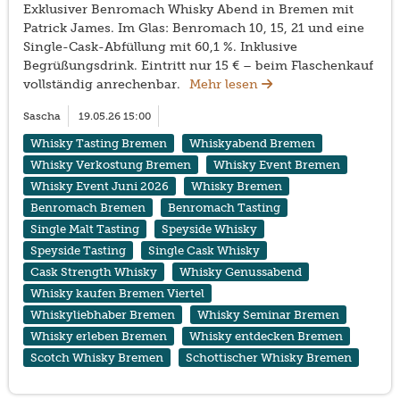
Exklusiver Benromach Whisky Abend in Bremen mit
Patrick James. Im Glas: Benromach 10, 15, 21 und eine
Single-Cask-Abfüllung mit 60,1 %. Inklusive
Begrüßungsdrink. Eintritt nur 15 € – beim Flaschenkauf
vollständig anrechenbar.
Mehr lesen
Sascha
19.05.26 15:00
Whisky Tasting Bremen
Whiskyabend Bremen
Whisky Verkostung Bremen
Whisky Event Bremen
Whisky Event Juni 2026
Whisky Bremen
Benromach Bremen
Benromach Tasting
Single Malt Tasting
Speyside Whisky
Speyside Tasting
Single Cask Whisky
Cask Strength Whisky
Whisky Genussabend
Whisky kaufen Bremen Viertel
Whiskyliebhaber Bremen
Whisky Seminar Bremen
Whisky erleben Bremen
Whisky entdecken Bremen
Scotch Whisky Bremen
Schottischer Whisky Bremen