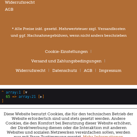
Widerrufsrecht
AGB
* Alle Preise inkl. gesetzl. Mehrwertsteuer zzgl.
Versandkosten
und ggf. Nachnahmegebühren, wenn nicht anders beschrieben
Cookie-Einstellungen
Versand und Zahlungsbedingungen
Widerrufsrecht
Datenschutz
AGB
Impressum
^
array:1
 [
▼
65
 => 
array:21
 [
▶
Diese Website benutzt Cookies, die für den technischen Betrieb der
Website erforderlich sind und stets gesetzt werden. Andere
Cookies, die den Komfort bei Benutzung dieser Website erhöhen,
der Direktwerbung dienen oder die Interaktion mit anderen
Websites und sozialen Netzwerken vereinfachen sollen, werden
nur mit Ihrer Zustimmung gesetzt.
Mehr Informationen