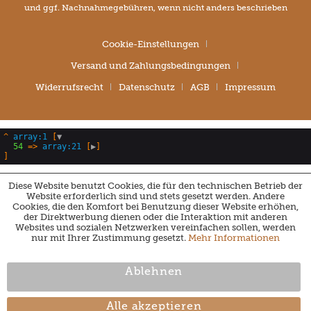
und ggf. Nachnahmegebühren, wenn nicht anders beschrieben
Cookie-Einstellungen
Versand und Zahlungsbedingungen
Widerrufsrecht
Datenschutz
AGB
Impressum
^
array:1
 [
▼
54
 => 
array:21
 [
▶
Diese Website benutzt Cookies, die für den technischen Betrieb der
Website erforderlich sind und stets gesetzt werden. Andere
Cookies, die den Komfort bei Benutzung dieser Website erhöhen,
der Direktwerbung dienen oder die Interaktion mit anderen
Websites und sozialen Netzwerken vereinfachen sollen, werden
nur mit Ihrer Zustimmung gesetzt.
Mehr Informationen
Ablehnen
Alle akzeptieren