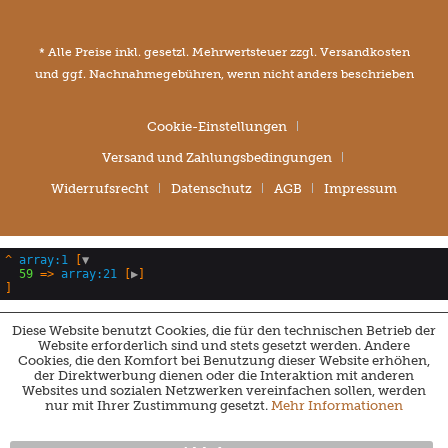
* Alle Preise inkl. gesetzl. Mehrwertsteuer zzgl.
Versandkosten
und ggf. Nachnahmegebühren, wenn nicht anders beschrieben
Cookie-Einstellungen
Versand und Zahlungsbedingungen
Widerrufsrecht
Datenschutz
AGB
Impressum
^
array:1
 [
▼
59
 => 
array:21
 [
▶
Diese Website benutzt Cookies, die für den technischen Betrieb der
Website erforderlich sind und stets gesetzt werden. Andere
Cookies, die den Komfort bei Benutzung dieser Website erhöhen,
der Direktwerbung dienen oder die Interaktion mit anderen
Websites und sozialen Netzwerken vereinfachen sollen, werden
nur mit Ihrer Zustimmung gesetzt.
Mehr Informationen