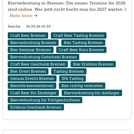
Bierverkostung in Bremen: Die neuen Termine für 2026
sind online. Wer jetzt nicht bucht mus bis 2027 warten :)
Mehr lesen
Sascha
01.05.26 15:30
Craft Beer Bremen
Craft Beer Tasting Bremen
Bierverkostung Bremen
Bier Tasting Bremen
Bier Seminar Bremen
Craft Beer Kurs Bremen
Bierverkostung Gutschein Bremen
Craft Beer Geschenk Bremen
Bier Erlebnis Bremen
Bier Event Bremen
Tasting Bremen
Genuss Events Bremen
IPA Tasting
Bierstile kennenlernen
Bier richtig verkosten
Craft Beer für Einsteiger
Bierverkostung für Anfänger
Bierverkostung für Fortgeschrittene
Erlebnis Geschenk Bremen