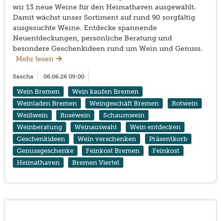
wir 13 neue Weine für den Heimathaven ausgewählt.
Damit wächst unser Sortiment auf rund 90 sorgfältig
ausgesuchte Weine. Entdecke spannende
Neuentdeckungen, persönliche Beratung und
besondere Geschenkideen rund um Wein und Genuss.
Mehr lesen
Sascha
06.06.26 09:00
Wein Bremen
Wein kaufen Bremen
Weinladen Bremen
Weingeschäft Bremen
Rotwein
Weißwein
Roséwein
Schaumwein
Weinberatung
Weinauswahl
Wein entdecken
Geschenkideen
Wein verschenken
Präsentkorb
Genussgeschenke
Feinkost Bremen
Feinkost
Heimathaven
Bremen Viertel