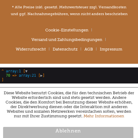
* Alle Preise inkl. gesetzl. Mehrwertsteuer zzgl.
Versandkosten
und ggf. Nachnahmegebühren, wenn nicht anders beschrieben
Cookie-Einstellungen
Versand und Zahlungsbedingungen
Widerrufsrecht
Datenschutz
AGB
Impressum
^
array:1
 [
▼
70
 => 
array:21
 [
▶
Diese Website benutzt Cookies, die für den technischen Betrieb der
Website erforderlich sind und stets gesetzt werden. Andere
Cookies, die den Komfort bei Benutzung dieser Website erhöhen,
der Direktwerbung dienen oder die Interaktion mit anderen
Websites und sozialen Netzwerken vereinfachen sollen, werden
nur mit Ihrer Zustimmung gesetzt.
Mehr Informationen
Ablehnen